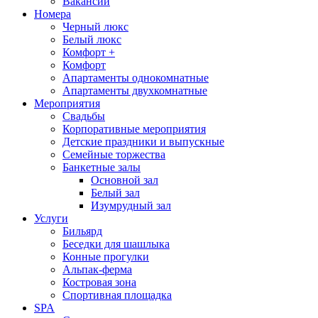
Вакансии
Номера
Черный люкс
Белый люкс
Комфорт +
Комфорт
Апартаменты однокомнатные
Апартаменты двухкомнатные
Мероприятия
Свадьбы
Корпоративные мероприятия
Детские праздники и выпускные
Семейные торжества
Банкетные залы
Основной зал
Белый зал
Изумрудный зал
Услуги
Бильярд
Беседки для шашлыка
Конные прогулки
Альпак-ферма
Костровая зона
Спортивная площадка
SPA