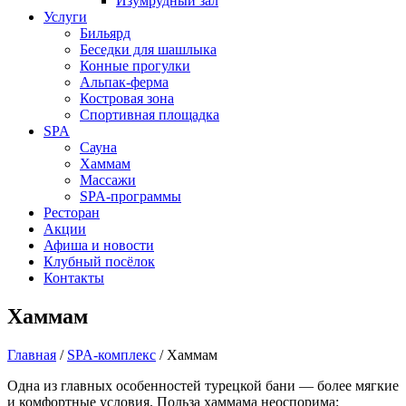
Изумрудный зал
Услуги
Бильярд
Беседки для шашлыка
Конные прогулки
Альпак-ферма
Костровая зона
Спортивная площадка
SPA
Сауна
Хаммам
Массажи
SPA-программы
Ресторан
Акции
Афиша и новости
Клубный посёлок
Контакты
Хаммам
Главная
/
SPA-комплекс
/
Хаммам
Одна из главных особенностей турецкой бани — более мягкие
и комфортные условия. Польза хаммама неоспорима: