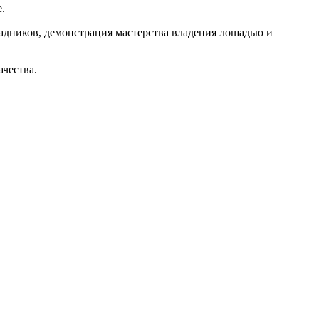
.
адников, демонстрация мастерства владения лошадью и
ачества.