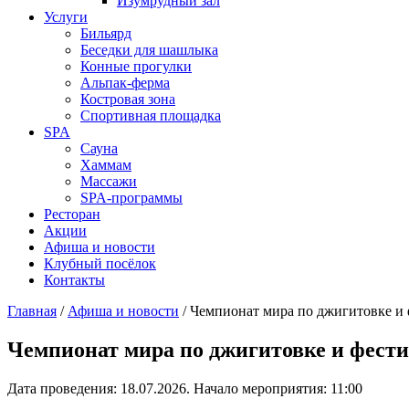
Изумрудный зал
Услуги
Бильярд
Беседки для шашлыка
Конные прогулки
Альпак-ферма
Костровая зона
Спортивная площадка
SPA
Сауна
Хаммам
Массажи
SPA-программы
Ресторан
Акции
Афиша и новости
Клубный посёлок
Контакты
Главная
/
Афиша и новости
/
Чемпионат мира по джигитовке и 
Чемпионат мира по джигитовке и фести
Дата проведения: 18.07.2026
.
Начало мероприятия: 11:00