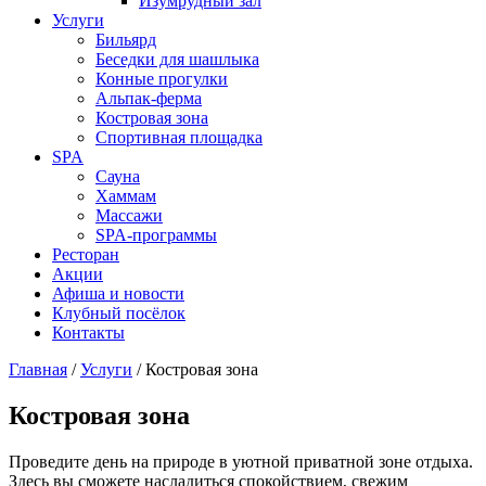
Изумрудный зал
Услуги
Бильярд
Беседки для шашлыка
Конные прогулки
Альпак-ферма
Костровая зона
Спортивная площадка
SPA
Сауна
Хаммам
Массажи
SPA-программы
Ресторан
Акции
Афиша и новости
Клубный посёлок
Контакты
Главная
/
Услуги
/
Костровая зона
Костровая зона
Проведите день на природе в уютной приватной зоне отдыха.
Здесь вы сможете насладиться спокойствием, свежим