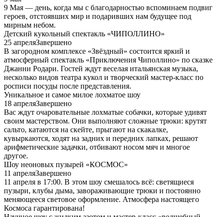
9 Мая — день, когда мы с благодарностью вспоминаем подвиг
героев, отстоявших мир и подаривших нам будущее под
мирным небом.
Детский кукольный спектакль «ЧИПОЛЛИНО»
25 апреля
Завершено
В загородном комплексе «Звёздный» состоится яркий и
атмосферный спектакль «Приключения Чиполлино» по сказке
Джанни Родари. Гостей ждут веселая итальянская музыка,
несколько видов театра кукол и творческий мастер-класс по
росписи посуды после представления.
Уникальное и самое милое лохматое шоу
18 апреля
Завершено
Вас ждут очаровательные лохматые собачки, которые удивят
своим мастерством. Они выполняют сложные трюки: крутят
сальто, катаются на скейте, прыгают на скакалке,
кувыркаются, ходят на задних и передних лапках, решают
арифметические задачки, отбивают носом мяч и многое
другое.
Шоу неоновых пузырей «КОСМОС»
11 апреля
Завершено
11 апреля в 17:00. В этом шоу смешалось всё: светящиеся
пузыри, клубы дыма, завораживающие трюки и постоянно
меняющееся световое оформление. Атмосфера настоящего
Космоса гарантирована!
Научное шоу с жидким азотом и мастер-класс «волшебный