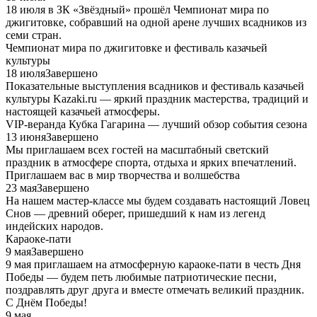
18 июля в ЗК «Звёздный» прошёл Чемпионат мира по
джигитовке, собравший на одной арене лучших всадников из
семи стран.
Чемпионат мира по джигитовке и фестиваль казачьей
культуры
18 июля
Завершено
Показательные выступления всадников и фестиваль казачьей
культуры Kazaki.ru — яркий праздник мастерства, традиций и
настоящей казачьей атмосферы.
VIP-веранда Кубка Гагарина — лучший обзор события сезона
13 июня
Завершено
Мы приглашаем всех гостей на масштабный светский
праздник в атмосфере спорта, отдыха и ярких впечатлений.
Приглашаем вас в мир творчества и волшебства
23 мая
Завершено
На нашем мастер-классе мы будем создавать настоящий Ловец
Снов — древний оберег, пришедший к нам из легенд
индейских народов.
Караоке-пати
9 мая
Завершено
9 мая приглашаем на атмосферную караоке-пати в честь Дня
Победы — будем петь любимые патриотические песни,
поздравлять друг друга и вместе отмечать великий праздник.
С Днём Победы!
9 мая