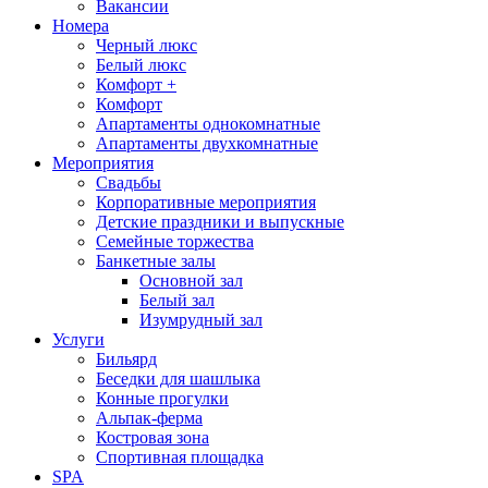
Вакансии
Номера
Черный люкс
Белый люкс
Комфорт +
Комфорт
Апартаменты однокомнатные
Апартаменты двухкомнатные
Мероприятия
Свадьбы
Корпоративные мероприятия
Детские праздники и выпускные
Семейные торжества
Банкетные залы
Основной зал
Белый зал
Изумрудный зал
Услуги
Бильярд
Беседки для шашлыка
Конные прогулки
Альпак-ферма
Костровая зона
Спортивная площадка
SPA