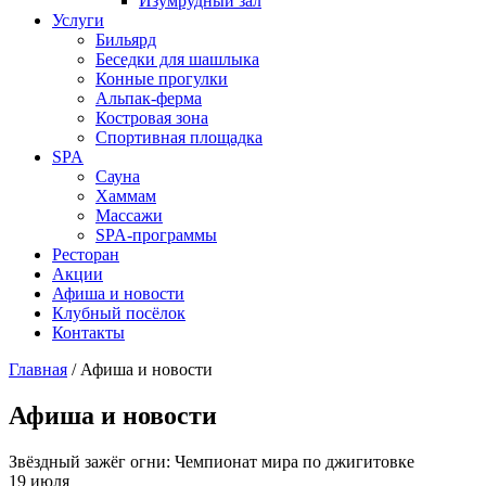
Изумрудный зал
Услуги
Бильярд
Беседки для шашлыка
Конные прогулки
Альпак-ферма
Костровая зона
Спортивная площадка
SPA
Сауна
Хаммам
Массажи
SPA-программы
Ресторан
Акции
Афиша и новости
Клубный посёлок
Контакты
Главная
/
Афиша и новости
Афиша и новости
Звёздный зажёг огни: Чемпионат мира по джигитовке
19 июля