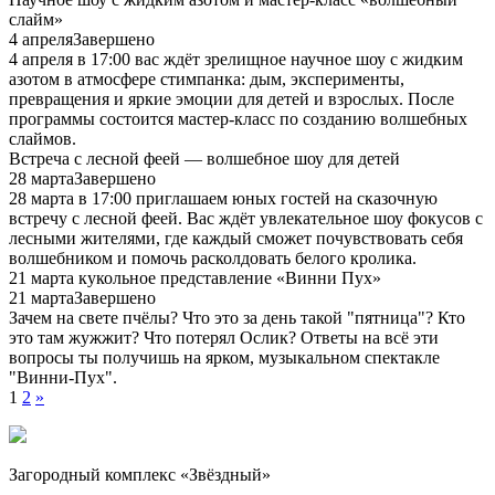
слайм»
4 апреля
Завершено
4 апреля в 17:00 вас ждёт зрелищное научное шоу с жидким
азотом в атмосфере стимпанка: дым, эксперименты,
превращения и яркие эмоции для детей и взрослых. После
программы состоится мастер-класс по созданию волшебных
слаймов.
Встреча с лесной феей — волшебное шоу для детей
28 марта
Завершено
28 марта в 17:00 приглашаем юных гостей на сказочную
встречу с лесной феей. Вас ждёт увлекательное шоу фокусов с
лесными жителями, где каждый сможет почувствовать себя
волшебником и помочь расколдовать белого кролика.
21 марта кукольное представление «Винни Пух»
21 марта
Завершено
Зачем на свете пчёлы? Что это за день такой "пятница"? Кто
это там жужжит? Что потерял Ослик? Ответы на всё эти
вопросы ты получишь на ярком, музыкальном спектакле
"Винни-Пух".
1
2
»
Загородный комплекс «Звёздный»